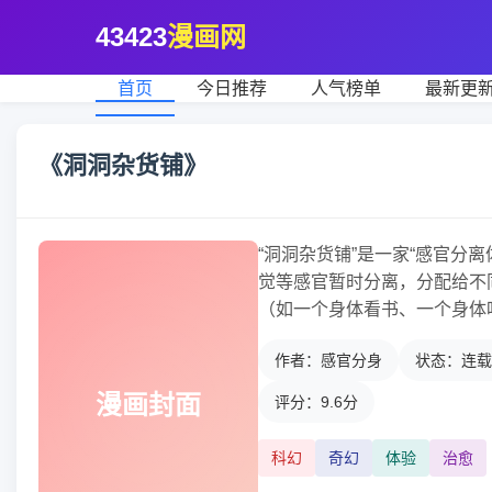
43423
漫画网
首页
今日推荐
人气榜单
最新更
《洞洞杂货铺》
“洞洞杂货铺”是一家“感官分
觉等感官暂时分离，分配给不
（如一个身体看书、一个身体
作者：感官分身
状态：连载
漫画封面
评分：9.6分
科幻
奇幻
体验
治愈