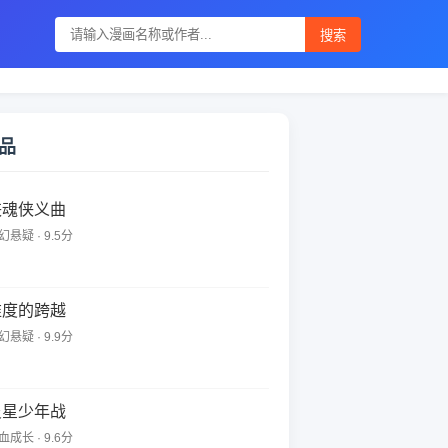
搜索
品
侠魂侠义曲
幻悬疑 · 9.5分
维度的跨越
幻悬疑 · 9.9分
炎星少年战
血成长 · 9.6分