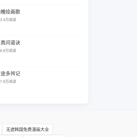
画魄绘画歌
23.4万阅读
修真问道诀
96.8万阅读
命途多舛记
17.9万阅读
无遮韩国免费漫画大全