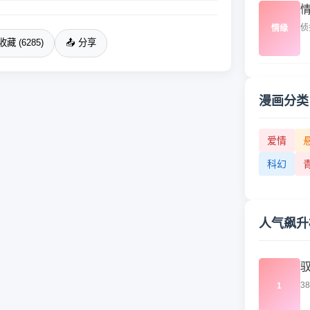
侦
情缘
收藏 (6285)
📤 分享
漫画分类
爱情
科幻
人气飙升
3
1