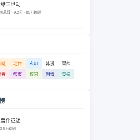
情缘三世劫
探悬疑 · 9.2分 · 85万阅读
悬疑
动作
玄幻
韩漫
冒险
青春
都市
校园
剧情
竞技
榜
驭兽伴征途
83.5万阅读